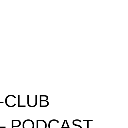
-CLUB
 – PODCAST