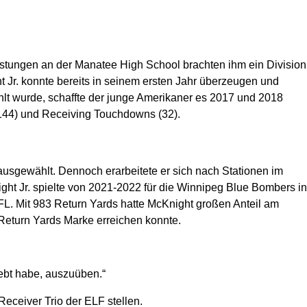
eistungen an der Manatee High School brachten ihm ein Division
t Jr. konnte bereits in seinem ersten Jahr überzeugen und
t wurde, schaffte der junge Amerikaner es 2017 und 2018
(4144) und Receiving Touchdowns (32).
usgewählt. Dennoch erarbeitete er sich nach Stationen im
ht Jr. spielte von 2021-2022 für die Winnipeg Blue Bombers in
FL. Mit 983 Return Yards hatte McKnight großen Anteil am
0-Return Yards Marke erreichen konnte.
iebt habe, auszuüben.“
eceiver Trio der ELF stellen.