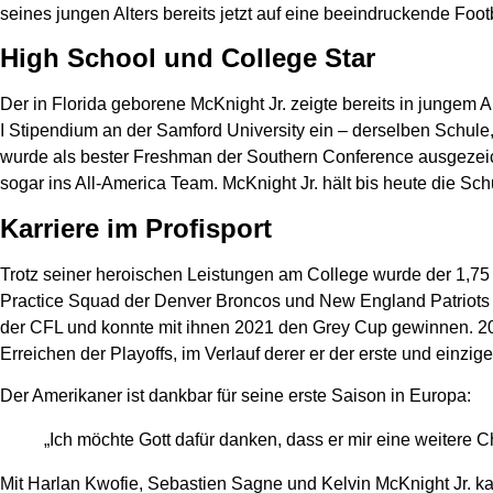
seines jungen Alters bereits jetzt auf eine beeindruckende Foot
High School und College Star
Der in Florida geborene McKnight Jr. zeigte bereits in jungem 
I Stipendium an der Samford University ein – derselben Schule,
wurde als bester Freshman der Southern Conference ausgezeic
sogar ins All-America Team. McKnight Jr. hält bis heute die S
Karriere im Profisport
Trotz seiner heroischen Leistungen am College wurde der 1,7
Practice Squad der Denver Broncos und New England Patriots v
der CFL und konnte mit ihnen 2021 den Grey Cup gewinnen. 202
Erreichen der Playoffs, im Verlauf derer er der erste und einz
Der Amerikaner ist dankbar für seine erste Saison in Europa:
„Ich möchte Gott dafür danken, dass er mir eine weitere 
Mit Harlan Kwofie, Sebastien Sagne und Kelvin McKnight Jr. k