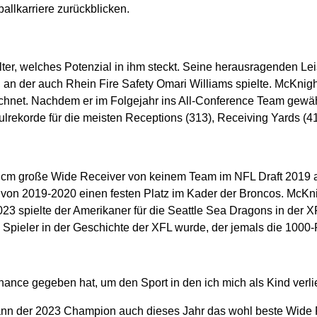
ballkarriere zurückblicken.
Alter, welches Potenzial in ihm steckt. Seine herausragenden L
 an der auch Rhein Fire Safety Omari Williams spielte. McKnigh
hnet. Nachdem er im Folgejahr ins All-Conference Team gewähl
chulrekorde für die meisten Receptions (313), Receiving Yards 
5 cm große Wide Receiver von keinem Team im NFL Draft 2019 a
on 2019-2020 einen festen Platz im Kader der Broncos. McKnig
3 spielte der Amerikaner für die Seattle Sea Dragons in der X
ige Spieler in der Geschichte der XFL wurde, der jemals die 100
Chance gegeben hat, um den Sport in den ich mich als Kind verl
ann der 2023 Champion auch dieses Jahr das wohl beste Wide R