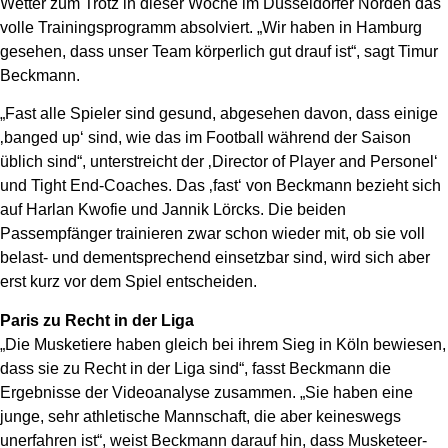
Wetter zum Trotz in dieser Woche im Düsseldorfer Norden das
volle Trainingsprogramm absolviert. „Wir haben in Hamburg
gesehen, dass unser Team körperlich gut drauf ist“, sagt Timur
Beckmann.
„Fast alle Spieler sind gesund, abgesehen davon, dass einige
‚banged up‘ sind, wie das im Football während der Saison
üblich sind“, unterstreicht der ‚Director of Player and Personel‘
und Tight End-Coaches. Das ‚fast‘ von Beckmann bezieht sich
auf Harlan Kwofie und Jannik Lörcks. Die beiden
Passempfänger trainieren zwar schon wieder mit, ob sie voll
belast- und dementsprechend einsetzbar sind, wird sich aber
erst kurz vor dem Spiel entscheiden.
Paris zu Recht in der Liga
„Die Musketiere haben gleich bei ihrem Sieg in Köln bewiesen,
dass sie zu Recht in der Liga sind“, fasst Beckmann die
Ergebnisse der Videoanalyse zusammen. „Sie haben eine
junge, sehr athletische Mannschaft, die aber keineswegs
unerfahren ist“, weist Beckmann darauf hin, dass Musketeer-