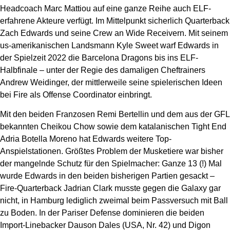
Headcoach Marc Mattiou auf eine ganze Reihe auch ELF-
erfahrene Akteure verfügt. Im Mittelpunkt sicherlich Quarterback
Zach Edwards und seine Crew an Wide Receivern. Mit seinem
us-amerikanischen Landsmann Kyle Sweet warf Edwards in
der Spielzeit 2022 die Barcelona Dragons bis ins ELF-
Halbfinale – unter der Regie des damaligen Cheftrainers
Andrew Weidinger, der mittlerweile seine spielerischen Ideen
bei Fire als Offense Coordinator einbringt.
Mit den beiden Franzosen Remi Bertellin und dem aus der GFL
bekannten Cheikou Chow sowie dem katalanischen Tight End
Adria Botella Moreno hat Edwards weitere Top-
Anspielstationen. Größtes Problem der Musketiere war bisher
der mangelnde Schutz für den Spielmacher: Ganze 13 (!) Mal
wurde Edwards in den beiden bisherigen Partien gesackt –
Fire-Quarterback Jadrian Clark musste gegen die Galaxy gar
nicht, in Hamburg lediglich zweimal beim Passversuch mit Ball
zu Boden. In der Pariser Defense dominieren die beiden
Import-Linebacker Dauson Dales (USA, Nr. 42) und Digon