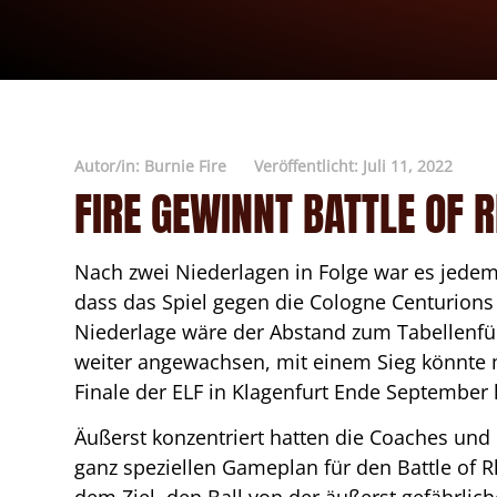
Autor/in:
Burnie Fire
Veröffentlicht:
Juli 11, 2022
FIRE GEWINNT BATTLE OF R
Nach zwei Niederlagen in Folge war es jedem 
dass das Spiel gegen die Cologne Centurions
Niederlage wäre der Abstand zum Tabellenfüh
weiter angewachsen, mit einem Sieg könnte 
Finale der ELF in Klagenfurt Ende September
Äußerst konzentriert hatten die Coaches un
ganz speziellen Gameplan für den Battle of R
dem Ziel, den Ball von der äußerst gefährlic