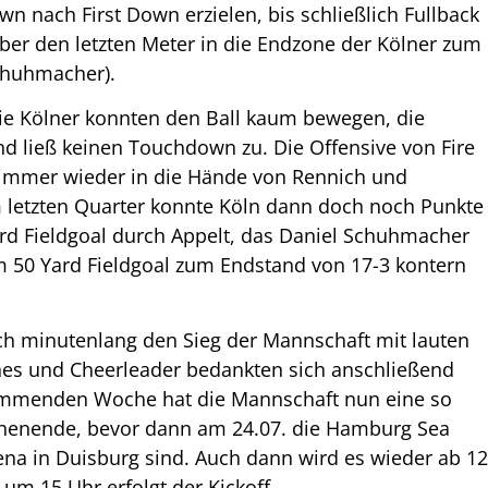
n nach First Down erzielen, bis schließlich Fullback
er den letzten Meter in die Endzone der Kölner zum
chuhmacher).
 Die Kölner konnten den Ball kaum bewegen, die
nd ließ keinen Touchdown zu. Die Offensive von Fire
 immer wieder in die Hände von Rennich und
 im letzten Quarter konnte Köln dann doch noch Punkte
rd Fieldgoal durch Appelt, das Daniel Schuhmacher
m 50 Yard Fieldgoal zum Endstand von 17-3 kontern
ch minutenlang den Sieg der Mannschaft mit lauten
ches und Cheerleader bedankten sich anschließend
kommenden Woche hat die Mannschaft nun eine so
chenende, bevor dann am 24.07. die Hamburg Sea
ena in Duisburg sind. Auch dann wird es wieder ab 1
 um 15 Uhr erfolgt der Kickoff.