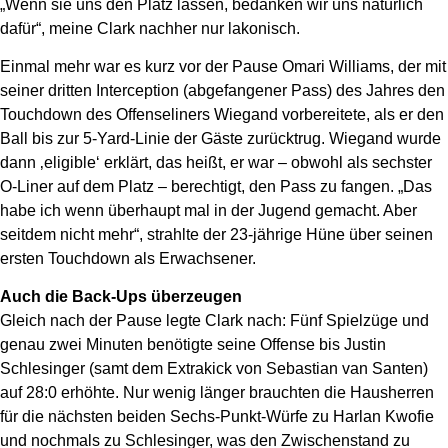
„Wenn sie uns den Platz lassen, bedanken wir uns natürlich
dafür“, meine Clark nachher nur lakonisch.
Einmal mehr war es kurz vor der Pause Omari Williams, der mit
seiner dritten Interception (abgefangener Pass) des Jahres den
Touchdown des Offenseliners Wiegand vorbereitete, als er den
Ball bis zur 5-Yard-Linie der Gäste zurücktrug. Wiegand wurde
dann ‚eligible‘ erklärt, das heißt, er war – obwohl als sechster
O-Liner auf dem Platz – berechtigt, den Pass zu fangen. „Das
habe ich wenn überhaupt mal in der Jugend gemacht. Aber
seitdem nicht mehr“, strahlte der 23-jährige Hüne über seinen
ersten Touchdown als Erwachsener.
Auch die Back-Ups überzeugen
Gleich nach der Pause legte Clark nach: Fünf Spielzüge und
genau zwei Minuten benötigte seine Offense bis Justin
Schlesinger (samt dem Extrakick von Sebastian van Santen)
auf 28:0 erhöhte. Nur wenig länger brauchten die Hausherren
für die nächsten beiden Sechs-Punkt-Würfe zu Harlan Kwofie
und nochmals zu Schlesinger, was den Zwischenstand zu