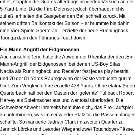
erlief, stoppten die Guards allerdings im vierten Versuch an der
5-Yard-Linie. Da die Fire-Defense jedoch überhaupt nichts
zuließ, erhielten die Gastgeber den Ball schnell zurück. Mit
seinem dritten Ballkontakt der Saison – er brummte bis dahin
eine Vier-Spiele-Sperre ab – erzielte der neue Runningback
Toonga dann den Führungs-Touchdown.
Ein-Mann-Angriff der Eidgenossen
Auch anschließend hatte die Abwehr der Rheinländer den ‚Ein-
Mann-Angriff‘ der Eidgenossen, bei denen US-Boy Silas
Nacita als Runningback und Receiver fast jedes play bestritt
und 70 der 81 Yards Raumgewinn der Gäste verbuchte gut im
Griff. Zum Vergleich: Fire erzielte 438 Yards. Ohne etatmäßigen
Quarterback half bei den Gästen der ‚gelernte‘ Fullback Robert
Harvey als Spielmacher aus und war total überfordert. Die
Schweizer Abwehr ihrerseits bemühte sich,, das Fire-Laufspiel
zu unterbinden, was immer wieder Platz für die Passempfänger
schaffte. So markierte Jadrian Clark im zweiten Quarter zu
Jannick Lörcks und Leander Wiegand zwei Touchdown-Pässe.